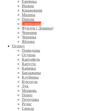
Ежевика
Инжир
Крыжовник
Малина
Персик
Смородина
Фундук ( Лещина)
Черешня
Черника
Яблоки
Огород
Помидоры
Огурцы
Картофель
Капуста
Кабачки
Баклажаны
Клубника
Кукуруза
Лук
Морковь
Перец
Петрушка
Редис
Свекла