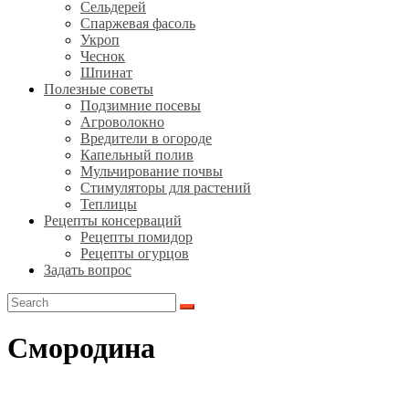
Сельдерей
Спаржевая фасоль
Укроп
Чеснок
Шпинат
Полезные советы
Подзимние посевы
Агроволокно
Вредители в огороде
Капельный полив
Мульчирование почвы
Стимуляторы для растений
Теплицы
Рецепты консерваций
Рецепты помидор
Рецепты огурцов
Задать вопрос
Search
for:
Смородина