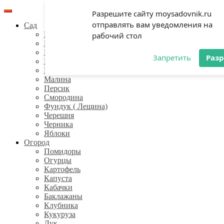
Skip
Разрешите сайту moysadovnik.ru
to
отправлять вам уведомления на
Сад
content
Виноградарство
рабочий стол
Груши
Ежевика
Запретить
Раз
Инжир
Крыжовник
Малина
Персик
Смородина
Фундук ( Лещина)
Черешня
Черника
Яблоки
Огород
Помидоры
Огурцы
Картофель
Капуста
Кабачки
Баклажаны
Клубника
Кукуруза
Лук