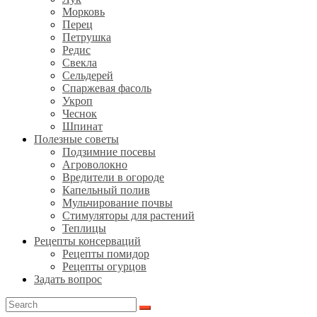
Морковь
Перец
Петрушка
Редис
Свекла
Сельдерей
Спаржевая фасоль
Укроп
Чеснок
Шпинат
Полезные советы
Подзимние посевы
Агроволокно
Вредители в огороде
Капельный полив
Мульчирование почвы
Стимуляторы для растений
Теплицы
Рецепты консерваций
Рецепты помидор
Рецепты огурцов
Задать вопрос
Search
for: