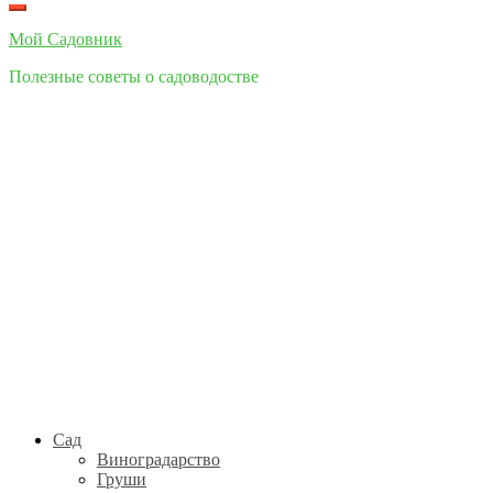
Мой Cадовник
Полезные советы о садоводостве
Сад
Виноградарство
Груши