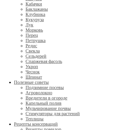
Кабачки
Баклажаны
Клубника
Кукуруза
Лук
Морковь
Перец
Петрушка
Редис
Свекла
Сельдерей
Спаржевая фасоль
Укроп
Чеснок
Шпинат
Полезные советы
Подзимние посевы
Агроволокно
Вредители в огороде
Капельный полив
Мульчирование почвы
Стимуляторы для растений
Теплицы
Рецепты консерваций
Рецепты помидор