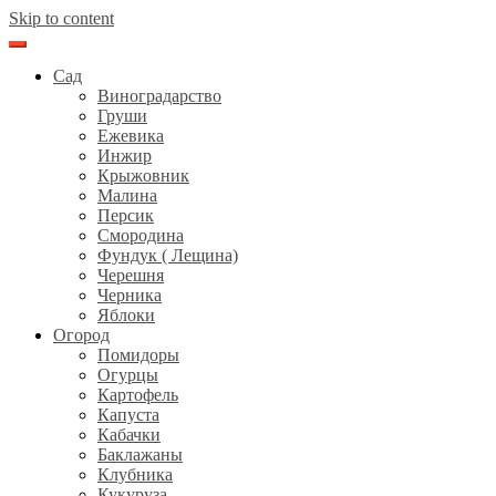
Skip to content
Сад
Виноградарство
Груши
Ежевика
Инжир
Крыжовник
Малина
Персик
Смородина
Фундук ( Лещина)
Черешня
Черника
Яблоки
Огород
Помидоры
Огурцы
Картофель
Капуста
Кабачки
Баклажаны
Клубника
Кукуруза