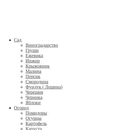
Сад
Виноградарство
Груши
Ежевика
Инжир
Крыжовник
Малина
Персик
Смородина
Фундук ( Лещина)
Черешня
Черника
Яблоки
Огород
Помидоры
Огурцы
Картофель
Капуста