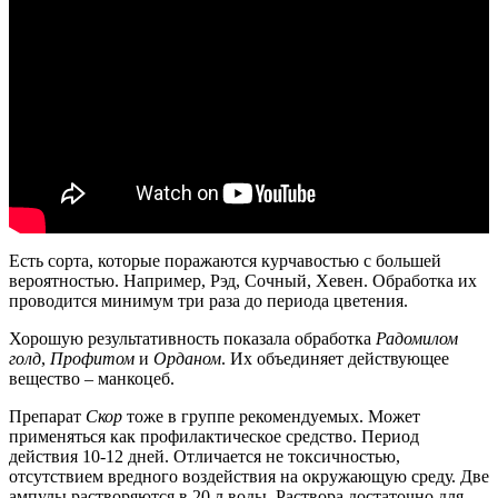
Есть сорта, которые поражаются курчавостью с большей
вероятностью. Например, Рэд, Сочный, Хевен. Обработка их
проводится минимум три раза до периода цветения.
Хорошую результативность показала обработка
Радомилом
голд
,
Профитом
и
Орданом
. Их объединяет действующее
вещество – манкоцеб.
Препарат
Скор
тоже в группе рекомендуемых. Может
применяться как профилактическое средство. Период
действия 10-12 дней. Отличается не токсичностью,
отсутствием вредного воздействия на окружающую среду. Две
ампулы растворяются в 20 л воды. Раствора достаточно для