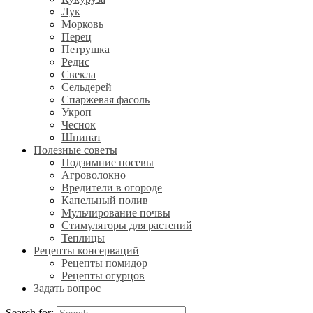
Лук
Морковь
Перец
Петрушка
Редис
Свекла
Сельдерей
Спаржевая фасоль
Укроп
Чеснок
Шпинат
Полезные советы
Подзимние посевы
Агроволокно
Вредители в огороде
Капельный полив
Мульчирование почвы
Стимуляторы для растений
Теплицы
Рецепты консерваций
Рецепты помидор
Рецепты огурцов
Задать вопрос
Search for: