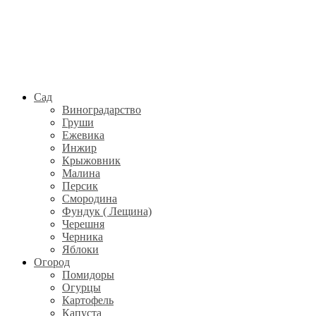
Сад
Виноградарство
Груши
Ежевика
Инжир
Крыжовник
Малина
Персик
Смородина
Фундук ( Лещина)
Черешня
Черника
Яблоки
Огород
Помидоры
Огурцы
Картофель
Капуста