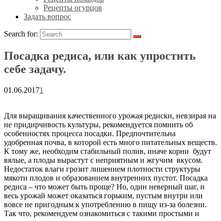
Рецепты огурцов
Задать вопрос
Search for:
Посадка редиса, или как упростить
себе задачу.
01.06.2017
1
Для выращивания качественного урожая редиски, невзирая на
не придирчивость культуры, рекомендуется помнить об
особенностях процесса посадки. Предпочтительна
удобренная почва, в которой есть много питательных веществ.
К тому же, необходим стабильный полив, иначе корни будут
вялые, а плоды вырастут с неприятным и жгучим вкусом.
Недостаток влаги грозит лишением плотности структуры
мякоти плодов и образованием внутренних пустот. Посадка
редиса – что может быть проще?
Но, один неверный шаг, и
весь урожай может оказаться горьким, пустым внутри или
вовсе не пригодным к употреблению в пищу из-за болезни.
Так что, рекомендуем ознакомиться с такими простыми и