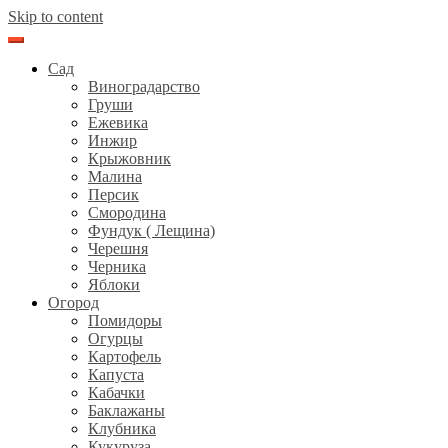
Skip to content
Сад
Виноградарство
Груши
Ежевика
Инжир
Крыжовник
Малина
Персик
Смородина
Фундук ( Лещина)
Черешня
Черника
Яблоки
Огород
Помидоры
Огурцы
Картофель
Капуста
Кабачки
Баклажаны
Клубника
Кукуруза