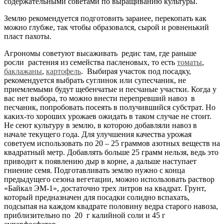
содержательными советами по выращиванию культуры.
Землю рекомендуется подготовить заранее, перекопать как
можно глубже, так чтобы образовался, сырой и ровненький
пласт пахоты.
Агрономы советуют высаживать редис там, где раньше
росли растения из семейства пасленовых, то есть
томаты
,
баклажаны
,
картофель
. Выбирая участок под посадку,
рекомендуется выбрать суглинок или супесчаник, не
приемлемыми будут щебенчатые и песчаные участки. Когда у
вас нет выбора, то можно внести перепревший навоз в
песчаник, попробовать посеять в получившийся субстрат. Но
каких-то хороших урожаев ожидать в таком случае не стоит.
Не сеют культуру в землю, в которою добавляли навоз в
начале текущего года. Для улучшения качества урожая
советуем использовать по 20 – 25 граммов азотных веществ на
квадратный метр. Добавлять больше 25 грамм нельзя, ведь это
приводит к появлению дыр в корне, а дальше наступает
гниение семя. Подготавливать землю нужно с конца
предыдущего сезона вегетации, можно использовать раствор
«Байкал ЭМ-1», достаточно трех литров на квадрат. Грунт,
который предназначен для посадки солидно вспахать,
подсыпая на каждом квадрате половину ведра старого навоза,
приблизительно по 20 г калийной соли и 45 г