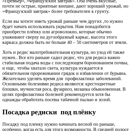
«Премьер», «Французский завтрак». Оба очень вкусные,
почти не острые, приятные внешне, дают хороший урожай, но
«Французский завтрак» более требователен к грунту.
Если вы хотите иметь урожай раньше чем других ,то нужно
будет начать использовать укрытия. Нам понадобится
приобрести плёнку или агроволокно, которые обычно
улаживают сверху на дугообразный каркас, высота этого
каркаса должна быть не больше 40 – 50 сантиметров от земли.
Хоть и редис малотребовательная культура, но уход ей также
нужен.. Все кто раньше садил редис, что для редиса важно
стабильная подача воды с последующем боронованием почвы,
и еще, чтобы хватало света, культура нуждается в
обязательном прореживании грядок и избавлении от бурьяна.
Желательно уделять время для профилактики заболеваний.
Основными болезнями редиса являются: крестоцветные
блошки, мучнистая роса, фузариоз, мозаика обыкновенная. В
целях профилактики болезней рекомендуется хотя бы
однажды обработать посевы табачной пылью и золой.
Посадка редиски под плёнку
Посадку под пленку нужно начинать весной по раньше,
особенно, когда есть для этого возможности. В средней полосе