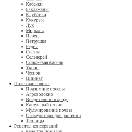
Кабачки
Баклажаны
Клубника
Кукуруза
Лук
Морковь
Перец
Петрушка
Редис
Свекла
Сельдерей
Спаржевая фасоль
Укроп
Чеснок
Шпинат
Полезные советы
Подзимние посевы
Агроволокно
Вредители в огороде
Капельный полив
Мульчирование почвы
Стимуляторы для растений
Теплицы
Рецепты консерваций
Рецепты помидор