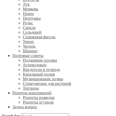
Лук
Морковь
Перец
Петрушка
Редис
Свекла
Сельдерей
Спаржевая фасоль
Укроп
Чеснок
Шпинат
Полезные советы
Подзимние посевы
Агроволокно
Вредители в огороде
Капельный полив
Мульчирование почвы
Стимуляторы для растений
Теплицы
Рецепты консерваций
Рецепты помидор
Рецепты огурцов
Задать вопрос
Search for: